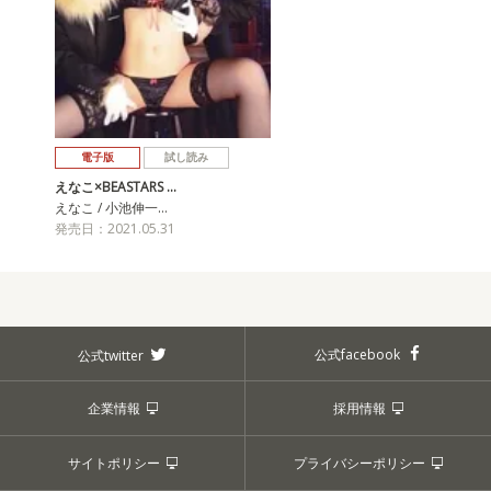
電子版
試し読み
えなこ×BEASTARS …
えなこ / 小池伸一…
発売日：2021.05.31
公式facebook
公式twitter
企業情報
採用情報
サイトポリシー
プライバシーポリシー