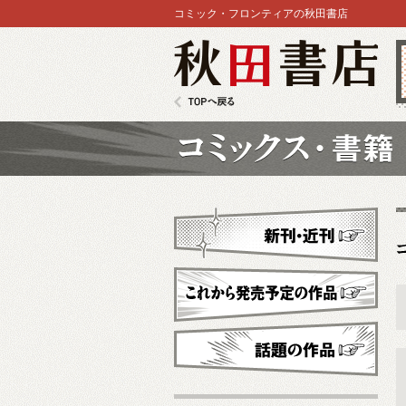
コミック・フロンティアの秋田書店
秋田書店
TOPへ戻る
コミックス
新刊・近刊
これから発売予定
話題の作品