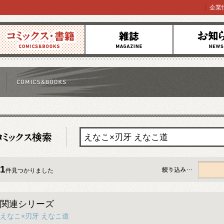
企業
コミックス
雑誌
お知らせ
1
件見つかりました
すべて
関連シリーズ
えなこ×刃牙 えなこ道