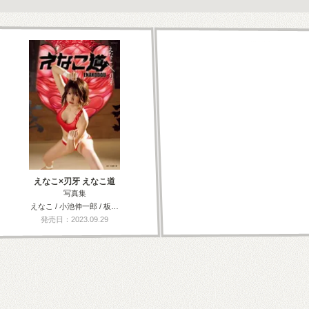
えなこ×刃牙 えなこ道
写真集
えなこ / 小池伸一郎 / 板…
発売日：2023.09.29