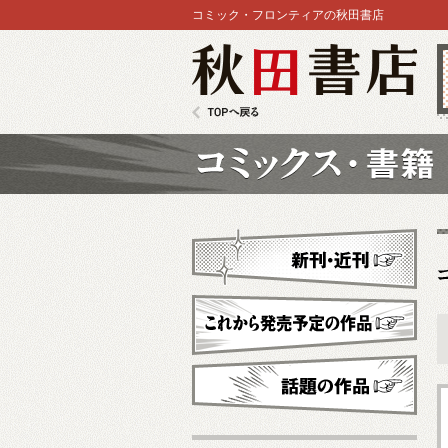
コミック・フロンティアの秋田書店
秋田書店
TOPへ戻る
コミックス
新刊・近刊
これから発売予定
話題の作品