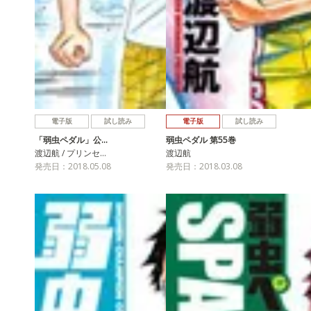
電子版
試し読み
電子版
試し読み
「弱虫ペダル」公…
弱虫ペダル 第55巻
渡辺航 / プリンセ…
渡辺航
発売日：2018.05.08
発売日：2018.03.08