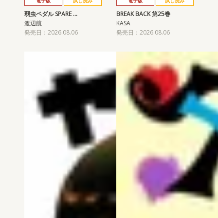
電子版
試し読み
電子版
試し読み
弱虫ペダル SPARE …
BREAK BACK 第25巻
渡辺航
KASA
発売日：2026.08.06
発売日：2026.08.06