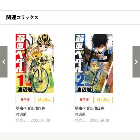
関連コミックス
戻る
進む
電子版
試し読み
電子版
試し読み
弱虫ペダル 第1巻
弱虫ペダル 第2巻
弱
渡辺航
渡辺航
渡
発売日：2008.07.08
発売日：2008.09.08
発売