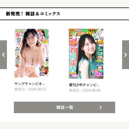
新発売！雑誌&コミックス
ヤングチャンピオ…
チャ
週刊少年チャンピ…
発売日：2026.08.10
発売
発売日：2026.08.06
雑誌一覧