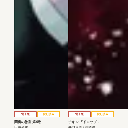
電子版
試し読み
電子版
試し読み
閻魔の教室 第6巻
チキン 「ドロップ…
田中優吏
井口達也 / 歳脇将…