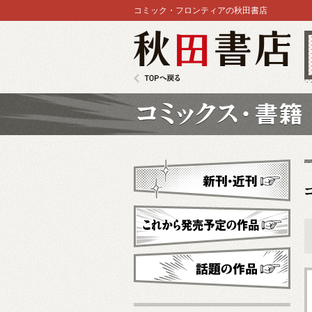
コミック・フロンティアの秋田書店
秋田書店
TOPへ戻る
コミックス
新刊・近刊
これから発売予定
話題の作品