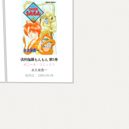
倶利伽羅もんもん 第5巻
ボニータ・コミックス
永久保貴一
発売日：1999.09.09