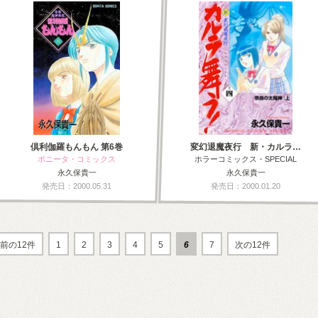
倶利伽羅もんもん 第6巻
変幻退魔夜行 新・カルラ…
ボニータ・コミックス
ホラーコミックス・SPECIAL
永久保貴一
永久保貴一
発売日：2000.05.31
発売日：2000.01.20
前の12件
1
2
3
4
5
6
7
次の12件