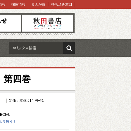
情報
採用情報
まんが賞
持ち込み窓口
オンラインショップ
検索
!
第四巻
定価：本体 514 円+税
CIAL
ルラ舞う！