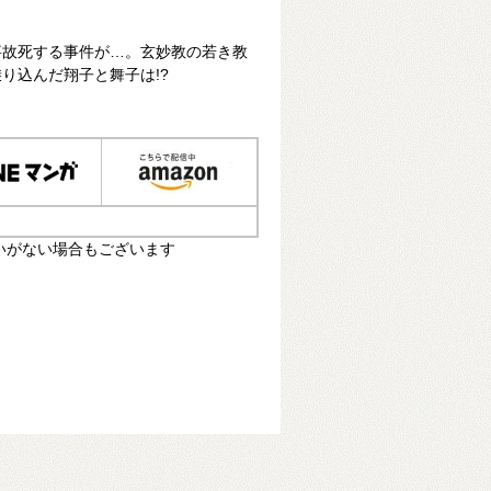
》
事故死する事件が…。玄妙教の若き教
り込んだ翔子と舞子は!?
いがない場合もございます