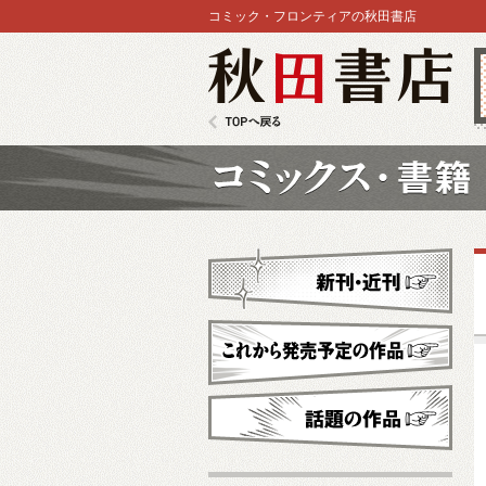
コミック・フロンティアの秋田書店
秋田書店
TOPへ戻る
コミックス
新刊・近刊
これから発売予定
話題の作品