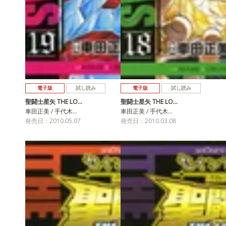
電子版
試し読み
電子版
試し読み
聖闘士星矢 THE LO…
聖闘士星矢 THE LO…
車田正美 / 手代木…
車田正美 / 手代木…
発売日：2010.05.07
発売日：2010.03.08