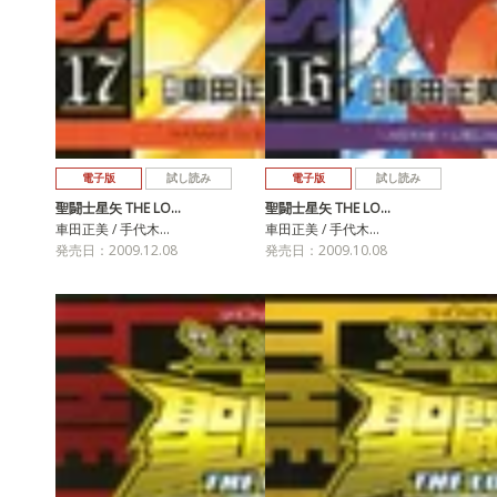
電子版
試し読み
電子版
試し読み
聖闘士星矢 THE LO…
聖闘士星矢 THE LO…
車田正美 / 手代木…
車田正美 / 手代木…
発売日：2009.12.08
発売日：2009.10.08