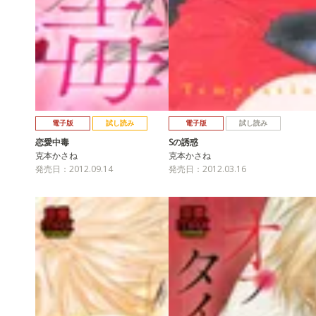
電子版
試し読み
電子版
試し読み
恋愛中毒
Sの誘惑
克本かさね
克本かさね
発売日：2012.09.14
発売日：2012.03.16