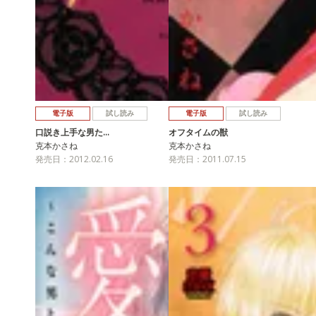
電子版
試し読み
電子版
試し読み
口説き上手な男た…
オフタイムの獣
克本かさね
克本かさね
発売日：2012.02.16
発売日：2011.07.15