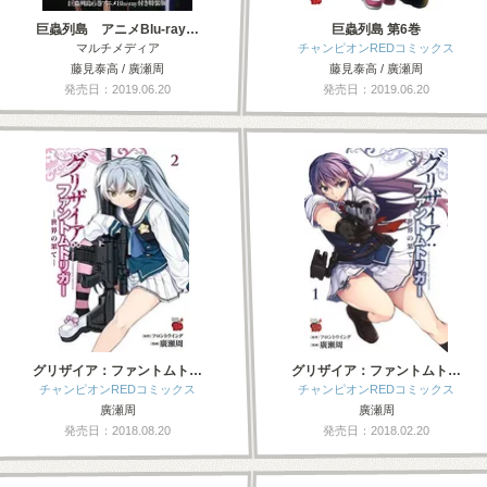
巨蟲列島 アニメBlu-ray…
巨蟲列島 第6巻
マルチメディア
チャンピオンREDコミックス
藤見泰高 / 廣瀬周
藤見泰高 / 廣瀬周
発売日：2019.06.20
発売日：2019.06.20
グリザイア：ファントムト…
グリザイア：ファントムト…
チャンピオンREDコミックス
チャンピオンREDコミックス
廣瀬周
廣瀬周
発売日：2018.08.20
発売日：2018.02.20