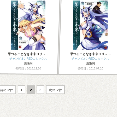
果つることなき未来ヨリ～…
果つることなき未来ヨリ～…
チャンピオンREDコミックス
チャンピオンREDコミックス
廣瀬周
廣瀬周
発売日：2016.12.20
発売日：2016.07.20
前の12件
1
2
3
次の12件