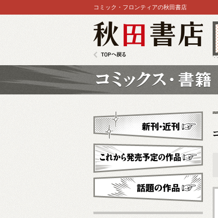
コミック・フロンティアの秋田書店
秋田書店
TOPへ戻る
コミックス
新刊・近刊
これから発売予定
話題の作品