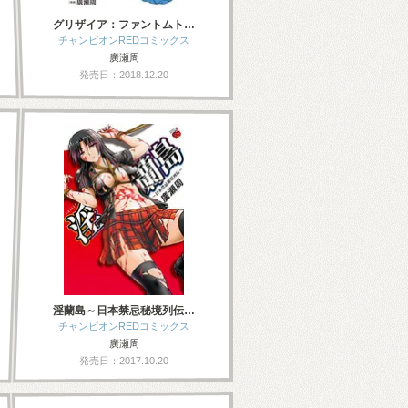
グリザイア：ファントムト…
チャンピオンREDコミックス
廣瀬周
発売日：2018.12.20
淫蘭島～日本禁忌秘境列伝…
チャンピオンREDコミックス
廣瀬周
発売日：2017.10.20