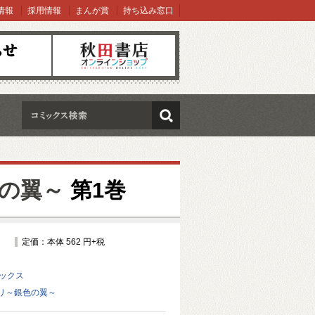
情報
採用情報
まんが賞
持ち込み窓口
オンラインショップ
検索
の翼～
第1巻
定価：本体 562 円+税
ミックス
リ～銀色の翼～