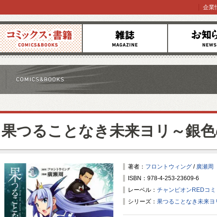
企業
コミックス
雑誌
お知らせ
果つることなき未来ヨリ～銀色
著者：
フロントウィング
/
廣瀬周
ISBN：978-4-253-23609-6
レーベル：
チャンピオンREDコ
シリーズ：
果つることなき未来ヨ