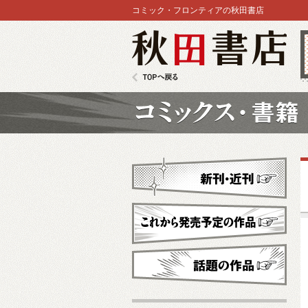
コミック・フロンティアの秋田書店
秋田書店
TOPへ戻る
コミックス
新刊・近刊
これから発売予定
話題の作品