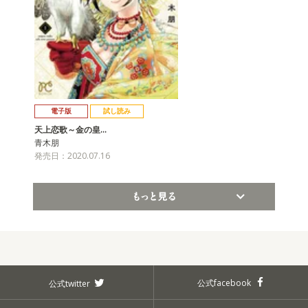
電子版
試し読み
天上恋歌～金の皇…
青木朋
発売日：2020.07.16
もっと見る
公式facebook
公式twitter