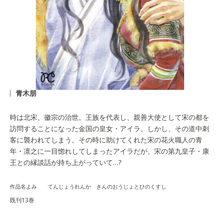
青木朋
時は北宋、徽宗の治世。王族を代表し、親善大使として宋の都を
訪問することになった金国の皇女・アイラ。しかし、その道中刺
客に襲われてしまう。その時に助けてくれた宋の花火職人の青
年・凛之に一目惚れしてしまったアイラだが、宋の第九皇子・康
王との縁談話が持ち上がっていて…?
作品名よみ てんじょうれんか きんのおうじょとひのくすし
既刊13巻