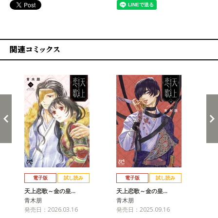
関連コミックス
戻る
進む
電子版
試し読み
電子版
試し読み
天上恋歌～金の皇…
天上恋歌～金の皇…
天
青木朋
青木朋
青
発売日：2026.03.16
発売日：2025.09.16
発売