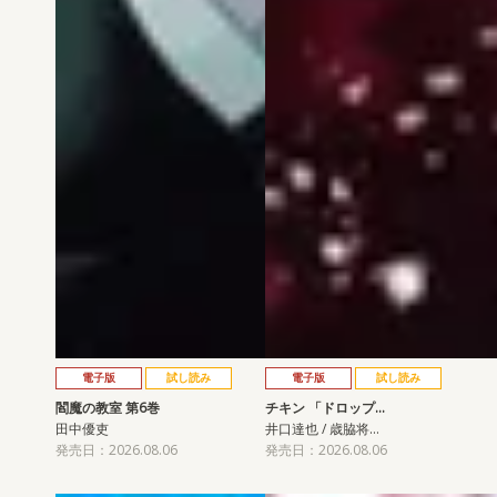
電子版
試し読み
電子版
試し読み
閻魔の教室 第6巻
チキン 「ドロップ…
田中優吏
井口達也 / 歳脇将…
発売日：2026.08.06
発売日：2026.08.06