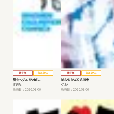
電子版
試し読み
電子版
試し読み
弱虫ペダル SPARE …
BREAK BACK 第25巻
渡辺航
KASA
発売日：2026.08.06
発売日：2026.08.06