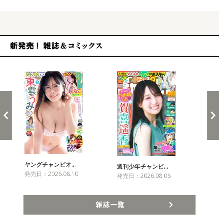
新発売！雑誌&コミックス
ヤングチャンピオ…
チャ
週刊少年チャンピ…
発売日：2026.08.10
発売
発売日：2026.08.06