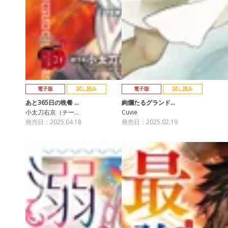
電子版
試し読み
電子版
試し読み
あと365日の晩餐 …
絢爛たるグランド…
小太刀右京（チー…
Cuvie
発売日：2025.04.18
発売日：2025.02.19