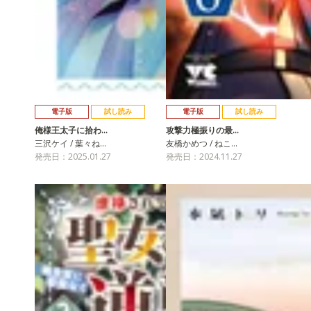
電子版
試し読み
電子版
試し読み
俺様王太子に拾わ…
攻撃力極振りの最…
三沢ケイ / 葉々ね…
友橋かめつ / ねこ…
発売日：2025.01.27
発売日：2024.11.27