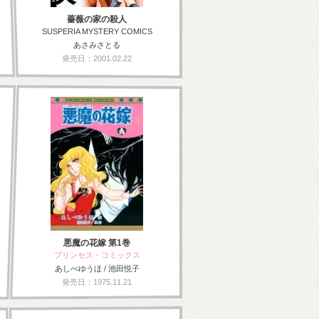
薔薇の家の殺人
SUSPERIA MYSTERY COMICS
あさみさとる
発売日：2001.02.22
悪魔の花嫁 第1巻
プリンセス・コミックス
あしべゆうほ / 池田悦子
発売日：1975.11.21