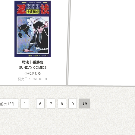
忍法十番勝負
SUNDAY COMICS
小沢さとる
発売日：1970.01.01
前の12件
1
…
6
7
8
9
10