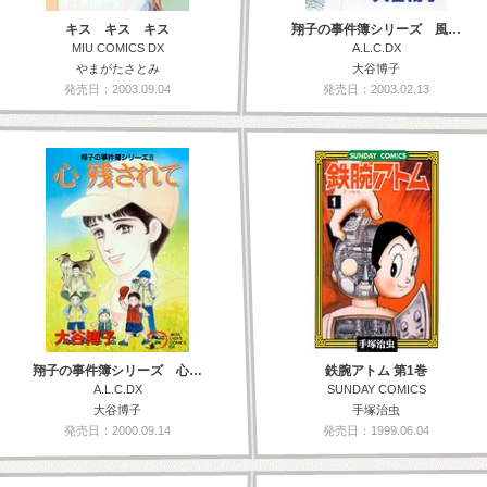
キス キス キス
翔子の事件簿シリーズ 風…
MIU COMICS DX
A.L.C.DX
やまがたさとみ
大谷博子
発売日：2003.09.04
発売日：2003.02.13
翔子の事件簿シリーズ 心…
鉄腕アトム 第1巻
A.L.C.DX
SUNDAY COMICS
大谷博子
手塚治虫
発売日：2000.09.14
発売日：1999.06.04