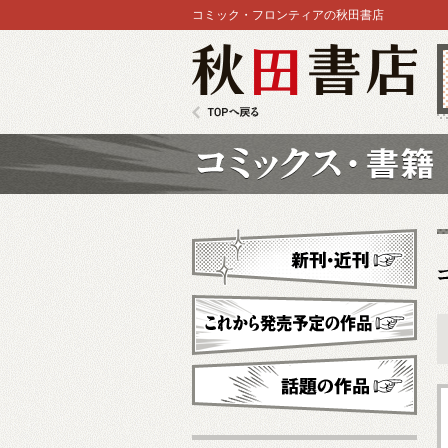
コミック・フロンティアの秋田書店
秋田書店
TOPへ戻る
コミックス
新刊・近刊
これから発売予定
話題の作品