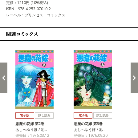
定価：1210円 (10%税込)
ISBN：978-4-253-07010-2
レーベル：プリンセス・コミックス
関連コミックス
戻る
進む
電子版
試し読み
電子版
試し読み
悪魔の花嫁 第2巻
悪魔の花嫁 第3巻
悪
あしべゆうほ / 池…
あしべゆうほ / 池…
あし
発売日：1976.03.12
発売日：1976.09.20
発売