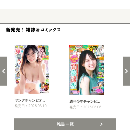
新発売！雑誌&コミックス
ヤングチャンピオ…
チャ
週刊少年チャンピ…
発売日：2026.08.10
発売
発売日：2026.08.06