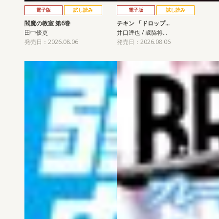
電子版
試し読み
電子版
試し読み
閻魔の教室 第6巻
チキン 「ドロップ…
田中優吏
井口達也 / 歳脇将…
発売日：2026.08.06
発売日：2026.08.06