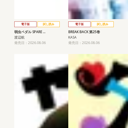
電子版
試し読み
電子版
試し読み
弱虫ペダル SPARE …
BREAK BACK 第25巻
渡辺航
KASA
発売日：2026.08.06
発売日：2026.08.06