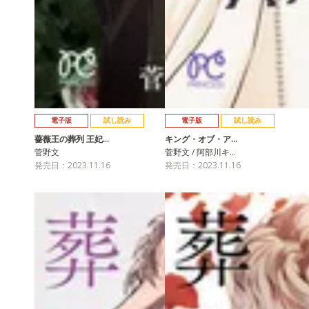
電子版
試し読み
電子版
試し読み
薔薇王の葬列 王妃…
キング・オブ・ア…
菅野文
菅野文 / 阿部川キ…
発売日：2023.11.16
発売日：2023.11.16