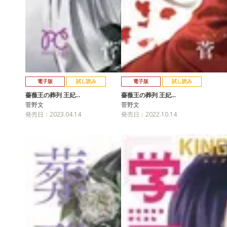
電子版
試し読み
電子版
試し読み
薔薇王の葬列 王妃…
薔薇王の葬列 王妃…
菅野文
菅野文
発売日：2023.04.14
発売日：2022.10.14