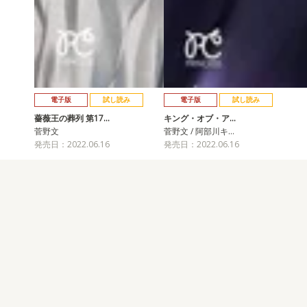
電子版
試し読み
電子版
試し読み
薔薇王の葬列 第17…
キング・オブ・ア…
菅野文
菅野文 / 阿部川キ…
発売日：2022.06.16
発売日：2022.06.16