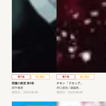
電子版
試し読み
電子版
試し読み
閻魔の教室 第6巻
チキン 「ドロップ…
田中優吏
井口達也 / 歳脇将…
発売日：2026.08.06
発売日：2026.08.06