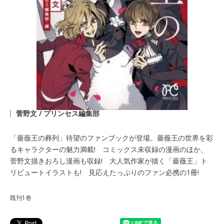
菅野文 / プリンセス編集部
「薔薇王の葬列」待望のファンブックが登場。薔薇王の世界を彩
るキャラクターの魅力満載! コミックス未収録の漫画のほか、
菅野文描きおろし漫画も収録! 大人気作家が描く「薔薇王」ト
リビュートイラストも! 見応えたっぷりのファン必携の1冊!
既刊1巻