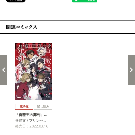
関連コミックス
戻る
進む
電子版
試し読み
「薔薇王の葬列」…
菅野文 / プリンセ…
発売日：2022.03.16