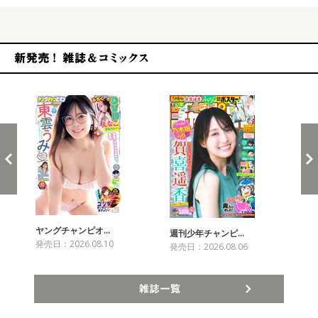
新発売！雑誌&コミックス
ヤングチャンピオ…
チャ
週刊少年チャンピ…
発売日：2026.08.10
発売
発売日：2026.08.06
雑誌一覧