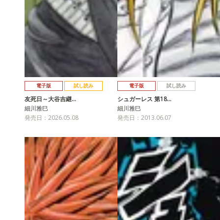
電子版
試し読み
電子版
試し読み
友死日～大谷吉継…
シュガーレス 第18…
細川雅巳
細川雅巳
発売日：2026.05.08
発売日：2013.06.07