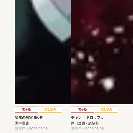
電子版
試し読み
電子版
試し読み
閻魔の教室 第6巻
チキン 「ドロップ…
田中優吏
井口達也 / 歳脇将…
発売日：2026.08.06
発売日：2026.08.06