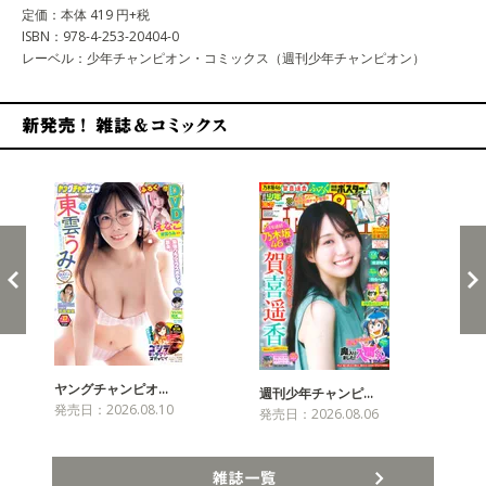
定価：本体 419 円+税
ISBN：978-4-253-20404-0
レーベル：少年チャンピオン・コミックス（週刊少年チャンピオン）
新発売！雑誌&コミックス
ヤングチャンピオ…
チャ
週刊少年チャンピ…
発売日：2026.08.10
発売
発売日：2026.08.06