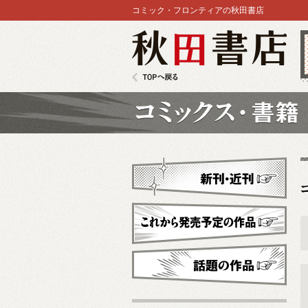
コミック・フロンティアの秋田書店
秋田書店
TOPへ戻る
コミックス
新刊・近刊
これから発売予定
話題の作品