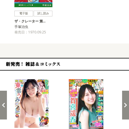
戻る
進む
電子版
試し読み
ザ・クレーター 第…
手塚治虫
発売日：1970.09.25
新発売！雑誌&コミックス