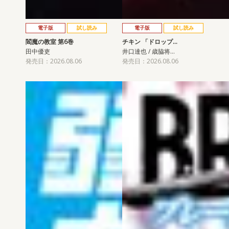
電子版
試し読み
電子版
試し読み
閻魔の教室 第6巻
チキン 「ドロップ…
田中優吏
井口達也 / 歳脇将…
発売日：2026.08.06
発売日：2026.08.06