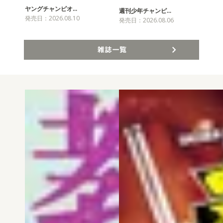
ヤングチャンピオ…
チャ
週刊少年チャンピ…
発売日：2026.08.10
発売
発売日：2026.08.06
雑誌一覧