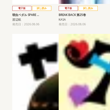
電子版
試し読み
電子版
試し読み
弱虫ペダル SPARE …
BREAK BACK 第25巻
渡辺航
KASA
発売日：2026.08.06
発売日：2026.08.06