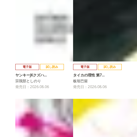
電子版
試し読み
電子版
試し読み
ヤンキーJKクズハ…
タイカの理性 第7…
宗我部としのり
板垣巴留
発売日：2026.08.06
発売日：2026.08.06