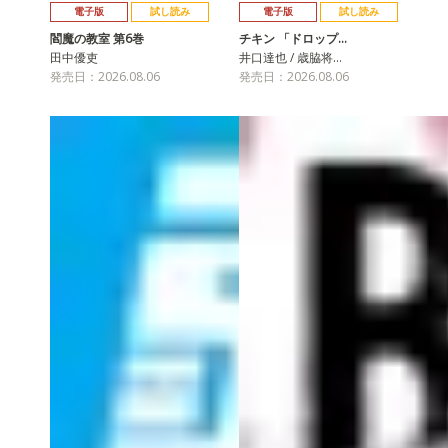
電子版
試し読み
電子版
試し読み
閻魔の教室 第6巻
チキン 「ドロップ…
田中優吏
井口達也 / 歳脇将…
発売日：2026.08.06
発売日：2026.08.06