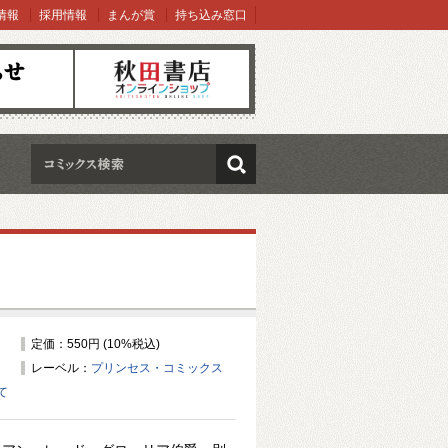
情報
採用情報
まんが賞
持ち込み窓口
オンラインショップ
検索
定価：550円 (10%税込)
レーベル：
プリンセス・コミックス
て