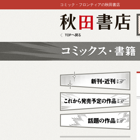
コミック・フロンティアの秋田書店
秋田書店
TOPへ戻る
コミックス
新刊・近刊
これから発売予定
話題の作品