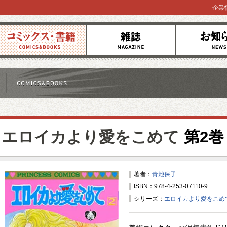
企業
コミックス
雑誌
お知らせ
エロイカより愛をこめて
第2巻
著者：
青池保子
ISBN：978-4-253-07110-9
シリーズ：
エロイカより愛をこめ