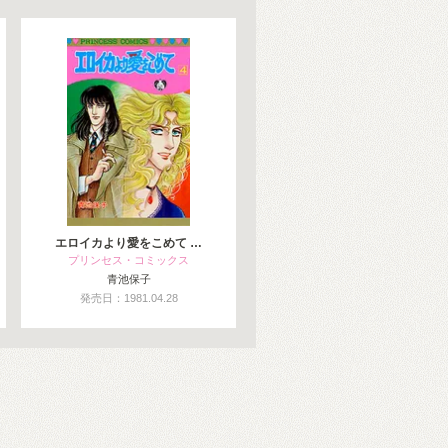
エロイカより愛をこめて …
プリンセス・コミックス
青池保子
発売日：1981.04.28