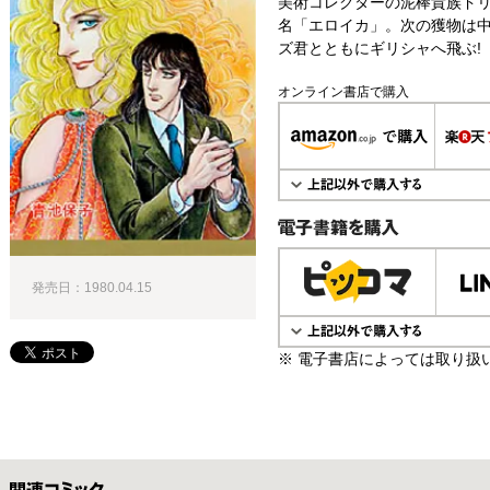
美術コレクターの泥棒貴族ド
名「エロイカ」。次の獲物は
ズ君とともにギリシャへ飛ぶ!
オンライン書店で購入
電子書籍で購入
発売日：1980.04.15
※ 電子書店によっては取り扱