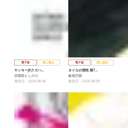
電子版
試し読み
電子版
試し読み
ヤンキーJKクズハ…
タイカの理性 第7…
宗我部としのり
板垣巴留
発売日：2026.08.06
発売日：2026.08.06