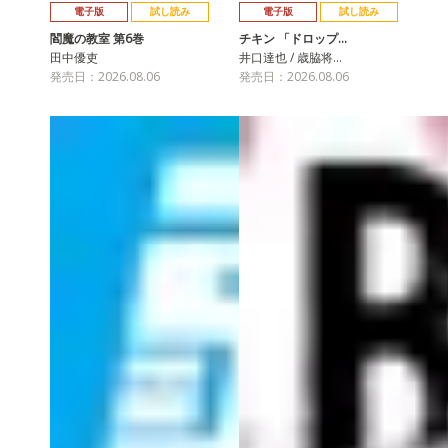
電子版
試し読み
電子版
試し読み
閻魔の教室 第6巻
チキン 「ドロップ…
田中優吏
井口達也 / 歳脇将…
発売日：2026.08.06
発売日：2026.08.06