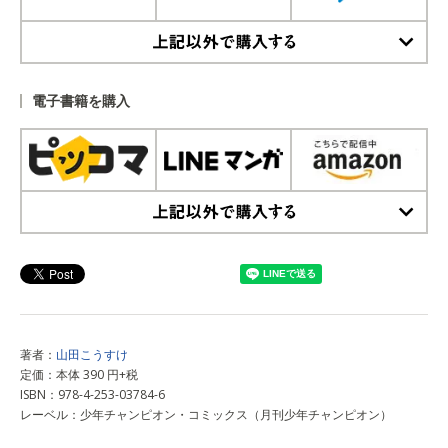
上記以外で購入する
電子書籍を購入
上記以外で購入する
著者：
山田こうすけ
定価：本体 390 円+税
ISBN：978-4-253-03784-6
レーベル：少年チャンピオン・コミックス（月刊少年チャンピオン）