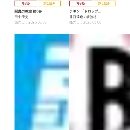
電子版
試し読み
電子版
試し読み
閻魔の教室 第6巻
チキン 「ドロップ…
田中優吏
井口達也 / 歳脇将…
発売日：2026.08.06
発売日：2026.08.06