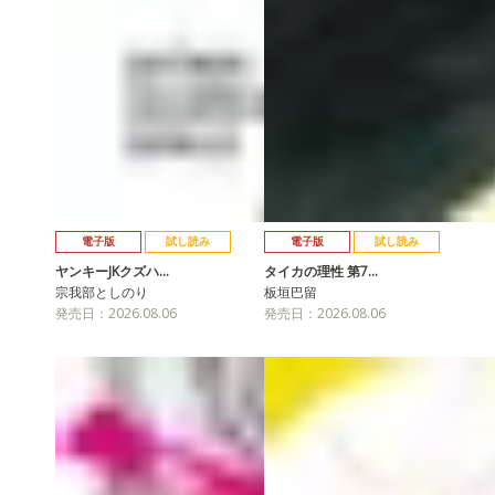
電子版
試し読み
電子版
試し読み
ヤンキーJKクズハ…
タイカの理性 第7…
宗我部としのり
板垣巴留
発売日：2026.08.06
発売日：2026.08.06