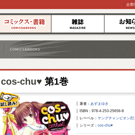
企業
コミックス
雑誌
お知らせ
cos-chu♥
第1巻
著者：
あずまゆき
ISBN：978-4-253-25656-8
試し読み！
レーベル：
ヤングチャンピオン烈
シリーズ：
cos-chu♥