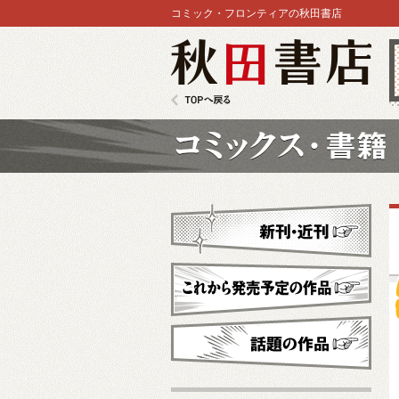
コミック・フロンティアの秋田書店
秋田書店
TOPへ戻る
コミックス
新刊・近刊
これから発売予定
話題の作品