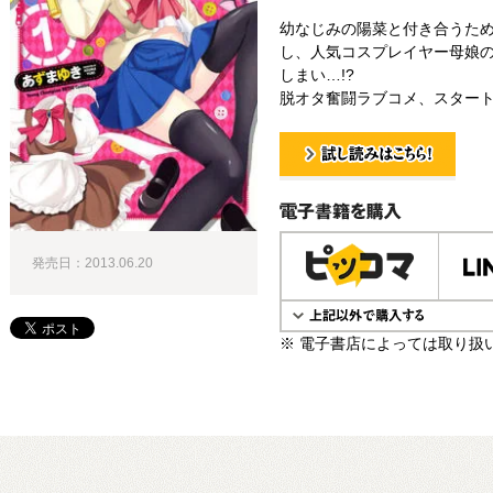
幼なじみの陽菜と付き合うた
し、人気コスプレイヤー母娘
しまい…!?
脱オタ奮闘ラブコメ、スタート!
試し読み！
電子書籍で購入
発売日：2013.06.20
※ 電子書店によっては取り扱