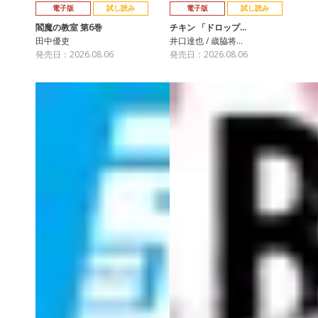
電子版
試し読み
電子版
試し読み
閻魔の教室 第6巻
チキン 「ドロップ…
田中優吏
井口達也 / 歳脇将…
発売日：2026.08.06
発売日：2026.08.06