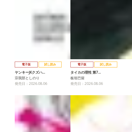
電子版
試し読み
電子版
試し読み
ヤンキーJKクズハ…
タイカの理性 第7…
宗我部としのり
板垣巴留
発売日：2026.08.06
発売日：2026.08.06