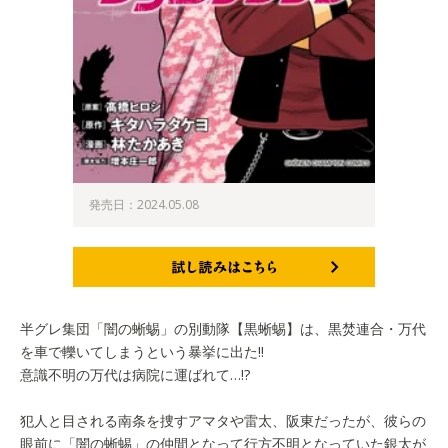
発売日：2024.05.08
試し読みはこちら
半グレ集団「闇の蜥蜴」の別動隊【黒蜥蜴】は、黒焚連合・万代
を車で轢いてしまうという暴挙に出た!!
意識不明の万代は病院に運ばれて…!?
犯人と目される南条を捜すアマタや雷太、阪東だったが、彼らの
眼前に「闇の蜥蜴」の仲間となって行方不明となっていた銀太が