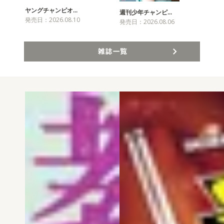
ヤングチャンピオ…
チャ
週刊少年チャンピ…
発売日：2026.08.10
発売
発売日：2026.08.06
雑誌一覧