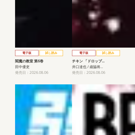
電子版
試し読み
電子版
試し読み
閻魔の教室 第6巻
チキン 「ドロップ…
田中優吏
井口達也 / 歳脇将…
発売日：2026.08.06
発売日：2026.08.06