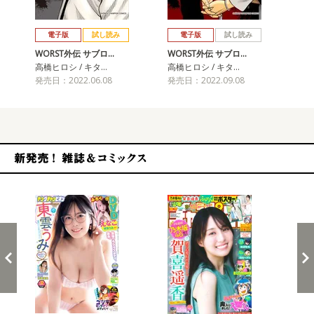
戻る
進む
電子版
試し読み
電子版
試し読み
WORST外伝 サブロ…
WORST外伝 サブロ…
WO
高橋ヒロシ / キタ…
高橋ヒロシ / キタ…
高橋
発売日：2022.06.08
発売日：2022.09.08
発売
新発売！雑誌&コミックス