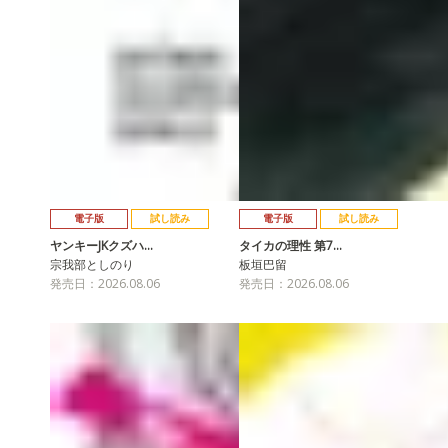
電子版
試し読み
電子版
試し読み
ヤンキーJKクズハ…
タイカの理性 第7…
宗我部としのり
板垣巴留
発売日：2026.08.06
発売日：2026.08.06