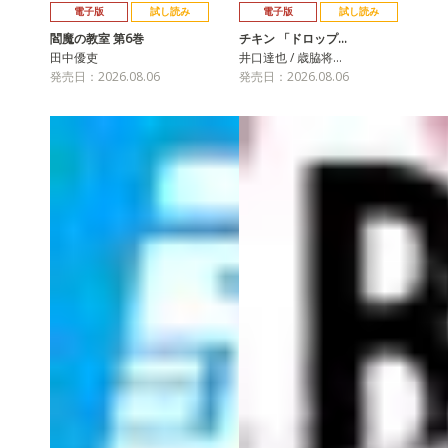
電子版
試し読み
電子版
試し読み
閻魔の教室 第6巻
チキン 「ドロップ…
田中優吏
井口達也 / 歳脇将…
発売日：2026.08.06
発売日：2026.08.06