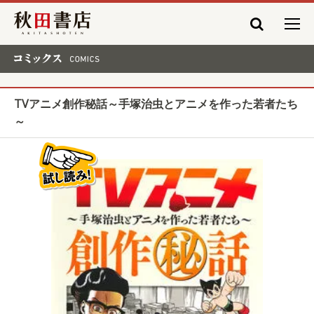
秋田書店
コミックス COMICS
TVアニメ創作秘話～手塚治虫とアニメを作った若者たち
～