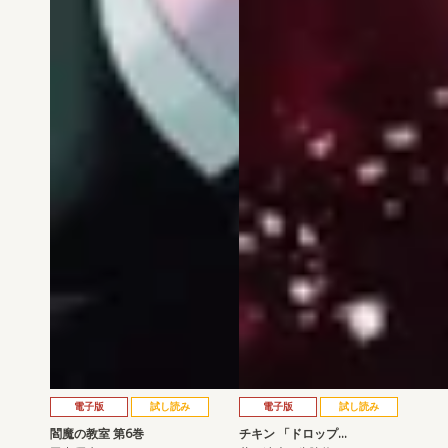
電子版
試し読み
電子版
試し読み
閻魔の教室 第6巻
チキン 「ドロップ…