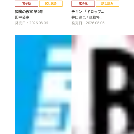
電子版
試し読み
電子版
試し読み
閻魔の教室 第6巻
チキン 「ドロップ…
田中優吏
井口達也 / 歳脇将…
発売日：2026.08.06
発売日：2026.08.06