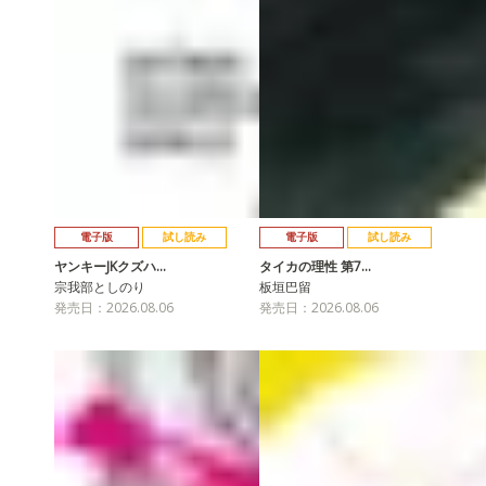
電子版
試し読み
電子版
試し読み
ヤンキーJKクズハ…
タイカの理性 第7…
宗我部としのり
板垣巴留
発売日：2026.08.06
発売日：2026.08.06