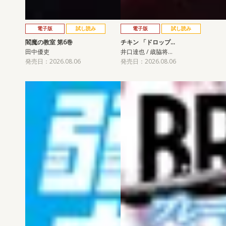
電子版
試し読み
電子版
試し読み
閻魔の教室 第6巻
チキン 「ドロップ…
田中優吏
井口達也 / 歳脇将…
発売日：2026.08.06
発売日：2026.08.06