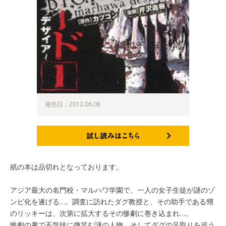
発売日：2012.06.08
試し読みはこちら
紙の本は品切れとなっております。
アジア最大の名門校・マルハワ学園で、一人の女子生徒が謎のゾ
ンビ化を遂げる…。調査に訪れたダグ教授と、その助手である甥
のリッキーは、次第に拡大するその惨劇に巻き込まれ…。
惨劇の裏で不気味に微笑む謎の人物。そしてダグの足取りを追う