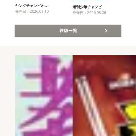
ヤングチャンピオ…
チャ
週刊少年チャンピ…
発売日：2026.08.10
発売
発売日：2026.08.06
雑誌一覧