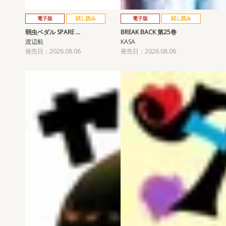
電子版
試し読み
電子版
試し読み
弱虫ペダル SPARE …
BREAK BACK 第25巻
渡辺航
KASA
発売日：2026.08.06
発売日：2026.08.06