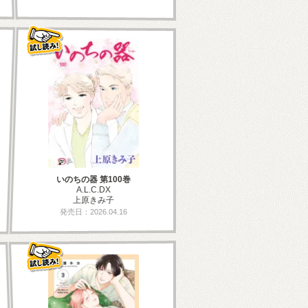
いのちの器 第100巻
A.L.C.DX
上原きみ子
発売日：2026.04.16