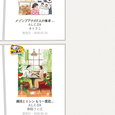
メゾンプアナの7人の食卓 …
A.L.C.DX
オトクニ
発売日：2026.07.15
婚活とミシン もう一度恋…
A.L.C.DX
和田フミ江
発売日：2026.05.15