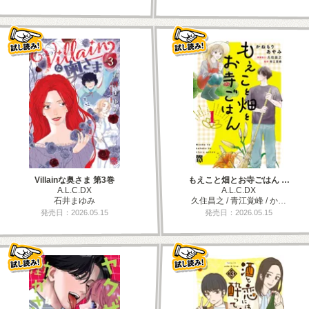
Villainな奥さま 第3巻
もえこと畑とお寺ごはん …
A.L.C.DX
A.L.C.DX
石井まゆみ
久住昌之 / 青江覚峰 / か…
発売日：2026.05.15
発売日：2026.05.15