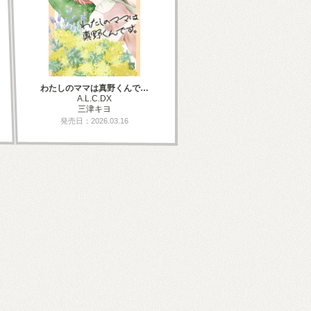
わたしのママは真野くんで…
A.L.C.DX
三津キヨ
発売日：2026.03.16