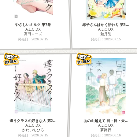
やさしいミルク 第7巻
赤子さんはかく語れり 第5…
A.L.C.DX
A.L.C.DX
高田ローズ
魅月乱
発売日：2026.07.15
発売日：2026.07.15
違うクラスの好きな人 第2…
あの山越えて 日・日・天…
A.L.C.DX
A.L.C.DX
かわいちひろ
夢路行
発売日：2026.07.15
発売日：2026.06.16