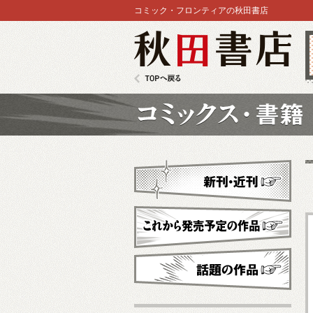
コミック・フロンティアの秋田書店
秋田書店
TOPへ戻る
コミックス
新刊・近刊
これから発売予定
話題の作品