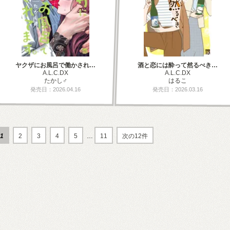
ヤクザにお風呂で働かされ…
酒と恋には酔って然るべき…
A.L.C.DX
A.L.C.DX
たかし♂
はるこ
発売日：2026.04.16
発売日：2026.03.16
1
2
3
4
5
…
11
次の12件