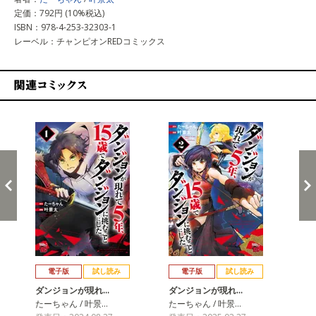
定価：792円 (10%税込)
ISBN：978-4-253-32303-1
レーベル：チャンピオンREDコミックス
関連コミックス
戻る
進む
電子版
試し読み
電子版
試し読み
ダンジョンが現れ…
ダンジョンが現れ…
ダ
たーちゃん / 叶景…
たーちゃん / 叶景…
たー