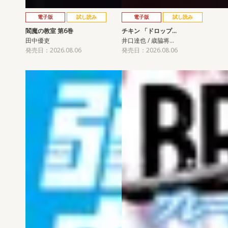
電子版
試し読み
電子版
試し読み
閻魔の教室 第6巻
チキン 「ドロップ…
田中優吏
井口達也 / 歳脇将…
発売日：2026.08.06
発売日：2026.08.06