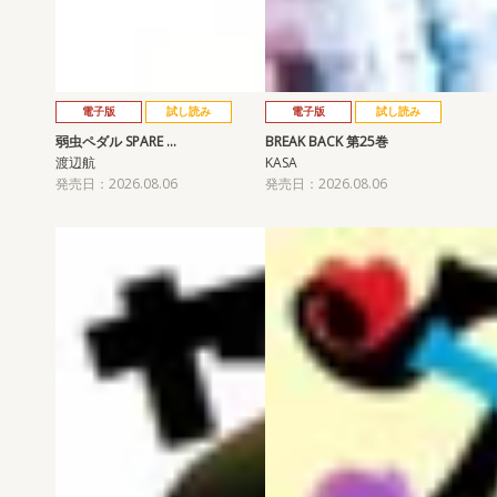
電子版
試し読み
電子版
試し読み
弱虫ペダル SPARE …
BREAK BACK 第25巻
渡辺航
KASA
発売日：2026.08.06
発売日：2026.08.06