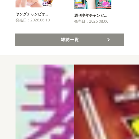
ヤングチャンピオ…
チャ
週刊少年チャンピ…
発売日：2026.08.10
発売
発売日：2026.08.06
雑誌一覧