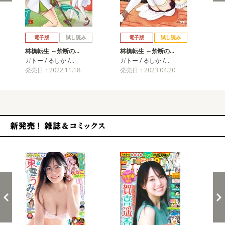
戻る
進む
電子版
試し読み
電子版
試し読み
林檎転生 ～禁断の…
林檎転生 ～禁断の…
ガトー / るしか /…
ガトー / るしか /…
発売日：2022.11.18
発売日：2023.04.20
新発売！雑誌&コミックス