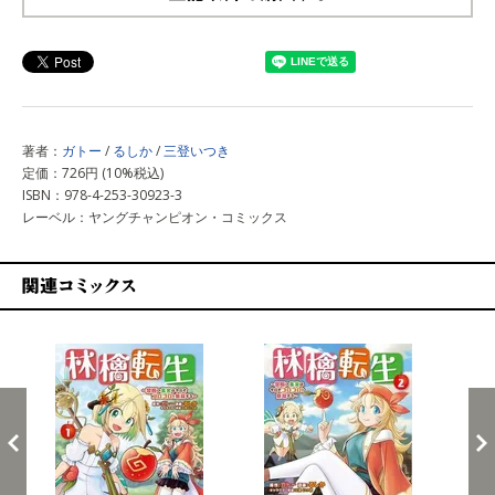
上記以外で購入する
著者：
ガトー
/
るしか
/
三登いつき
定価：726円 (10%税込)
ISBN：978-4-253-30923-3
レーベル：ヤングチャンピオン・コミックス
関連コミックス