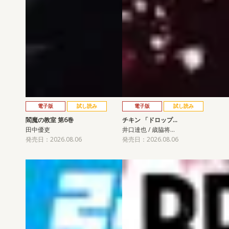
電子版
試し読み
電子版
試し読み
閻魔の教室 第6巻
チキン 「ドロップ…
田中優吏
井口達也 / 歳脇将…
発売日：2026.08.06
発売日：2026.08.06