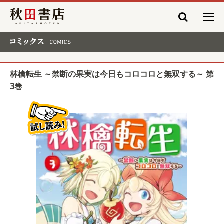
秋田書店
コミックス COMICS
林檎転生 ～禁断の果実は今日もコロコロと無双する～ 第
3巻