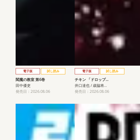
電子版
試し読み
電子版
試し読み
閻魔の教室 第6巻
チキン 「ドロップ…
田中優吏
井口達也 / 歳脇将…
発売日：2026.08.06
発売日：2026.08.06