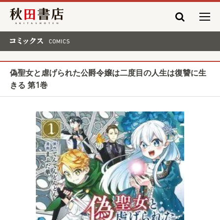
秋田書店
コミックス COMICS
偽聖女と虐げられた公爵令嬢は二度目の人生は復讐に生
きる 第1巻