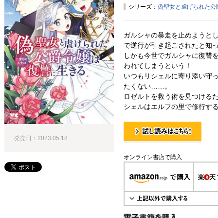
シリーズ：
偽聖女と虐げられた公
ガルシャの暴走を止めようと
で逆行が引き起こされたと知
しかも今世でガルシャに復讐
われてしまうという！
いつもリシェルに寄り添い守
たくない……。
ロゼルトを救う術を見つける
シェルはエルフの里で修行する
発売日：2023.05.18
試し読み！
オンライン書店で購入