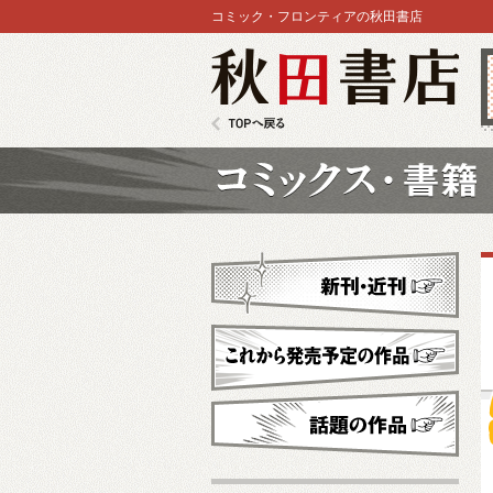
コミック・フロンティアの秋田書店
秋田書店
TOPへ戻る
コミックス
新刊・近刊
これから発売予定
話題の作品