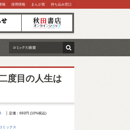
情報
採用情報
まんが賞
持ち込み窓口
オンラインショップ
検索
二度目の人生は
単
定価：693円 (10%税込)
コミックス