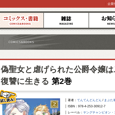
企業
コミックス
雑誌
お知らせ
偽聖女と虐げられた公爵令嬢は
復讐に生きる
第2巻
著者：
てんてんどんどん
/
まぶた
ISBN：978-4-253-30912-7
試し読み！
レーベル：
ヤングチャンピオン・