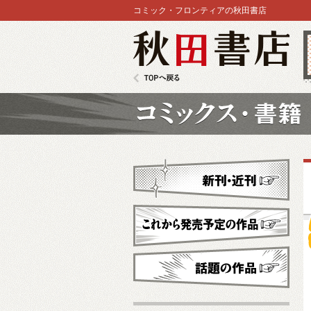
コミック・フロンティアの秋田書店
秋田書店
TOPへ戻る
コミックス
新刊・近刊
これから発売予定
話題の作品