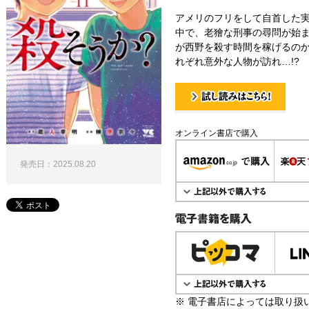
アメリのフリをして自首した
中で、老獪な刑事の尋問が始ま
が西野を殺す時間を稼げるのか
れぞれ意外な人物が訪れ…!?
試し読み！
オンライン書店で購入
発売日：2025.08.20
電子書籍で購入
※ 電子書店によっては取り扱