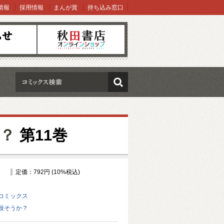
情報
採用情報
まんが賞
持ち込み窓口
オンラインショップ
検索
？
第11巻
定価：792円 (10%税込)
コミックス
殺そうか？