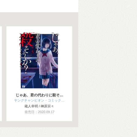
じゃあ、君の代わりに殺そ…
ヤングチャンピオン・コミック…
蔵人幸明 / 榊原宗々
発売日：2020.09.17