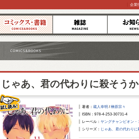
企業
コミックス
雑誌
お知らせ
じゃあ、君の代わりに殺そうか
著者：
蔵人幸明
/
榊原宗々
ISBN：978-4-253-30731-4
試し読み！
レーベル：
ヤングチャンピオン・
シリーズ：
じゃあ、君の代わりに