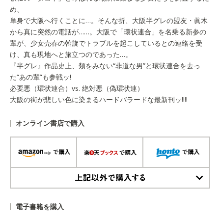
め、
単身で大阪へ行くことに…。そんな折、大阪半グレの盟友・眞木
から真に突然の電話が……。大阪で「環状連合」を名乗る新参の
輩が、少女売春の斡旋でトラブルを起こしているとの連絡を受
け、真も現地へと旅立つのであった…。
『半グレ』作品史上、類をみない“非道な男”と環状連合を去っ
た“あの輩”も参戦ッ!
必要悪（環状連合）vs. 絶対悪（偽環状連）
大阪の街が悲しい色に染まるハードバラードな最新刊ッ!!!!
オンライン書店で購入
上記以外で購入する
電子書籍を購入