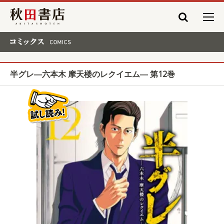
秋田書店
コミックス COMICS
半グレ―六本木 摩天楼のレクイエム― 第12巻