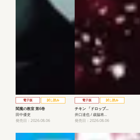
電子版
試し読み
電子版
試し読み
閻魔の教室 第6巻
チキン 「ドロップ…
田中優吏
井口達也 / 歳脇将…
発売日：2026.08.06
発売日：2026.08.06