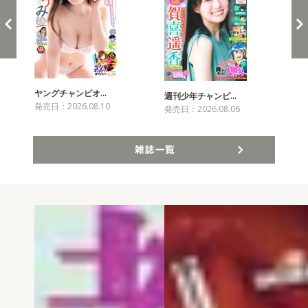
ヤングチャンピオ…
チャ
週刊少年チャンピ…
発売日：2026.08.10
発売
発売日：2026.08.06
雑誌一覧