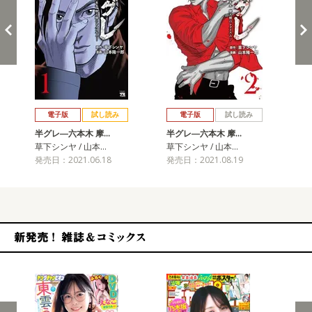
戻る
進む
電子版
試し読み
電子版
試し読み
半グレ―六本木 摩…
半グレ―六本木 摩…
半
草下シンヤ / 山本…
草下シンヤ / 山本…
草下
発売日：2021.06.18
発売日：2021.08.19
発売
新発売！雑誌&コミックス