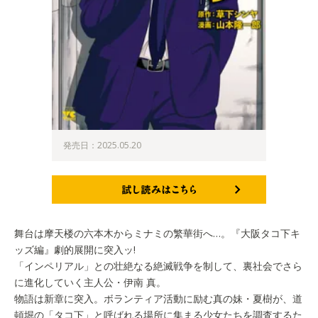
発売日：2025.05.20
試し読みはこちら
舞台は摩天楼の六本木からミナミの繁華街へ…。『大阪タコ下キ
ッズ編』劇的展開に突入ッ!
「インペリアル」との壮絶なる絶滅戦争を制して、裏社会でさら
に進化していく主人公・伊南 真。
物語は新章に突入。ボランティア活動に励む真の妹・夏樹が、道
頓堀の「タコ下」と呼ばれる場所に集まる少女たちを調査するた