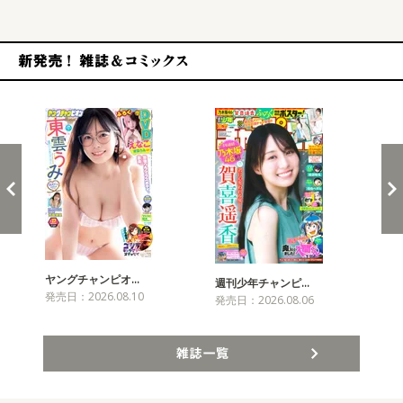
新発売！雑誌&コミックス
ヤングチャンピオ…
チャ
週刊少年チャンピ…
発売日：2026.08.10
発売
発売日：2026.08.06
雑誌一覧