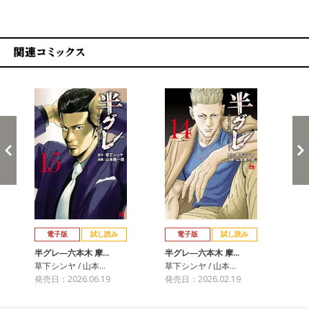
関連コミックス
戻る
進む
電子版
試し読み
電子版
試し読み
半グレ―六本木 摩…
半グレ―六本木 摩…
半
草下シンヤ / 山本…
草下シンヤ / 山本…
草下
発売日：2026.06.19
発売日：2026.02.19
発売