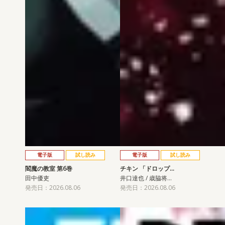
電子版
試し読み
電子版
試し読み
閻魔の教室 第6巻
チキン 「ドロップ…
田中優吏
井口達也 / 歳脇将…
発売日：2026.08.06
発売日：2026.08.06