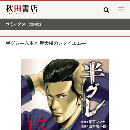
秋田書店
コミックス COMICS
半グレ―六本木 摩天楼のレクイエム―