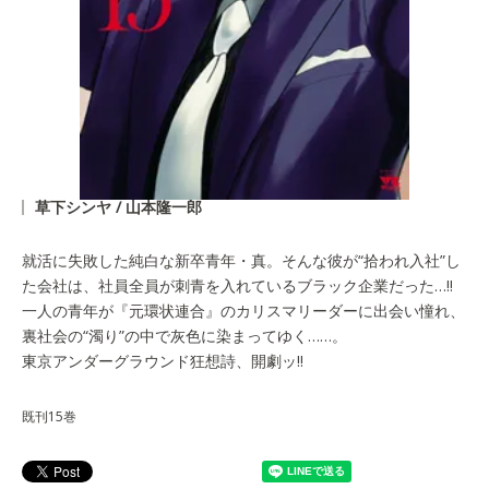
草下シンヤ / 山本隆一郎
就活に失敗した純白な新卒青年・真。そんな彼が“拾われ入社”し
た会社は、社員全員が刺青を入れているブラック企業だった…!!
一人の青年が『元環状連合』のカリスマリーダーに出会い憧れ、
裏社会の“濁り”の中で灰色に染まってゆく……。
東京アンダーグラウンド狂想詩、開劇ッ!!
既刊15巻