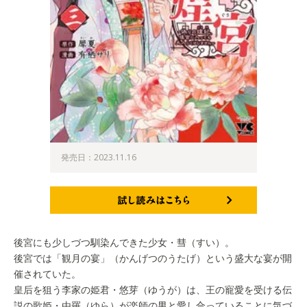
発売日：2023.11.16
試し読みはこちら
後宮にも少しづつ馴染んできた少女・彗（すい）。
後宮では「観月の宴」（かんげつのうたげ）という盛大な宴が開
催されていた。
皇后を狙う李家の姫君・悠芽（ゆうが）は、王の寵愛を受ける伝
説の歌姫・由羅（ゆら）が楽師の男と愛し合っていることに気づ