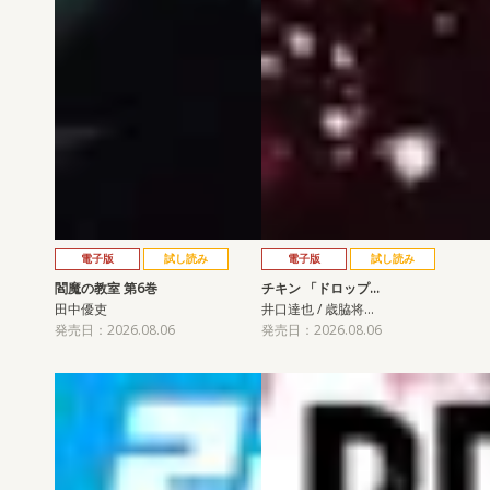
電子版
試し読み
電子版
試し読み
閻魔の教室 第6巻
チキン 「ドロップ…
田中優吏
井口達也 / 歳脇将…
発売日：2026.08.06
発売日：2026.08.06