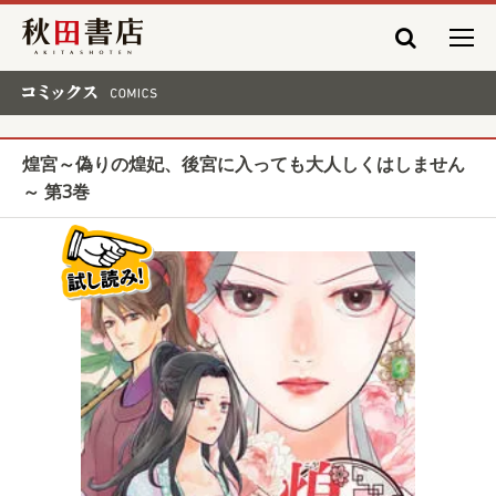
秋田書店
コミックス COMICS
煌宮～偽りの煌妃、後宮に入っても大人しくはしません
～ 第3巻