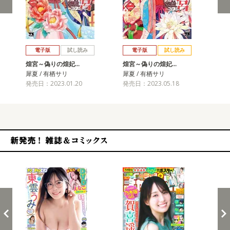
戻る
進む
電子版
試し読み
電子版
試し読み
煌宮～偽りの煌妃…
煌宮～偽りの煌妃…
煌
犀夏 / 有栖サリ
犀夏 / 有栖サリ
犀夏
発売日：2023.01.20
発売日：2023.05.18
発売
新発売！雑誌&コミックス