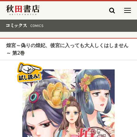
秋田書店
コミックス COMICS
煌宮～偽りの煌妃、後宮に入っても大人しくはしません
～ 第2巻