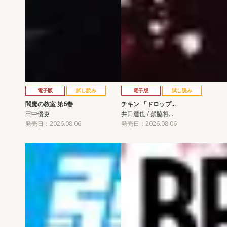
電子版
試し読み
電子版
試し読み
閻魔の教室 第6巻
チキン 「ドロップ…
田中優吏
井口達也 / 歳脇将…
発売日：2026.08.06
発売日：2026.08.06