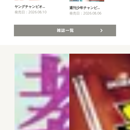
ヤングチャンピオ…
チャ
週刊少年チャンピ…
発売日：2026.08.10
発売
発売日：2026.08.06
雑誌一覧