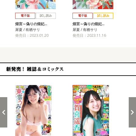
戻る
進む
電子版
試し読み
電子版
試し読み
煌宮～偽りの煌妃…
煌宮～偽りの煌妃…
煌
犀夏 / 有栖サリ
犀夏 / 有栖サリ
犀夏
発売日：2023.01.20
発売日：2023.11.16
発売
新発売！雑誌&コミックス