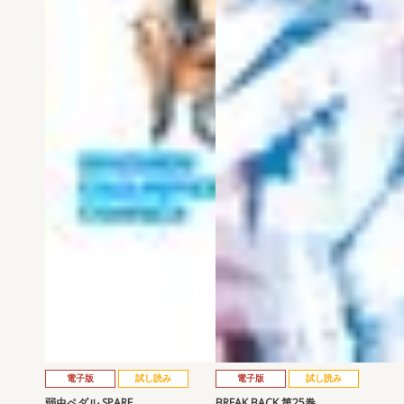
電子版
試し読み
電子版
試し読み
弱虫ペダル SPARE …
BREAK BACK 第25巻