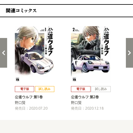
関連コミックス
戻る
進む
電子版
試し読み
電子版
試し読み
公道ウルフ 第1巻
公道ウルフ 第2巻
公
野口賢
野口賢
野
発売日：2020.07.20
発売日：2020.12.18
発売