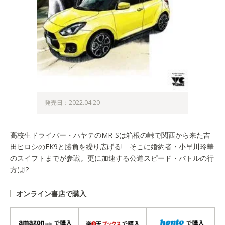
発売日：2022.04.20
高校生ドライバー・ハヤテのMR-Sは箱根の峠で関西から来た吉
田ヒロシのEK9と勝負を繰り広げる! そこに婚約者・小早川玲華
のスイフトまでが参戦。更に加速する公道スピード・バトルの行
方は!?
オンライン書店で購入