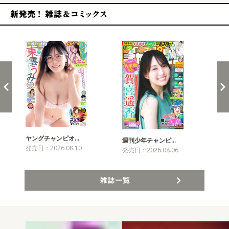
新発売！雑誌&コミックス
ヤングチャンピオ…
チャ
週刊少年チャンピ…
発売日：2026.08.10
発売
発売日：2026.08.06
雑誌一覧