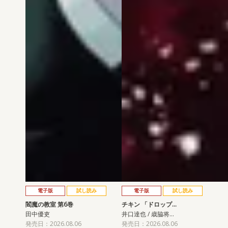
電子版
試し読み
電子版
試し読み
閻魔の教室 第6巻
チキン 「ドロップ…
田中優吏
井口達也 / 歳脇将…
発売日：2026.08.06
発売日：2026.08.06