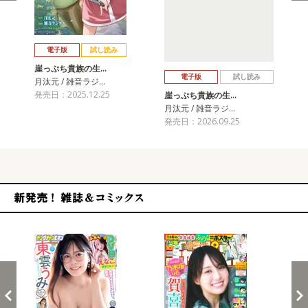
戻る
進む
電子版
試し読み
崖っぷち貴族の生…
電子版
試し読み
月汰元 / 雑音ラジ…
発売日：2025.12.25
崖っぷち貴族の生…
月汰元 / 雑音ラジ…
発売日：2026.09.25
新発売！雑誌&コミックス