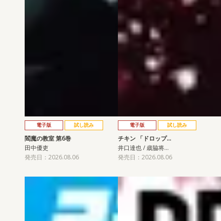
電子版
試し読み
電子版
試し読み
閻魔の教室 第6巻
チキン 「ドロップ…
田中優吏
井口達也 / 歳脇将…
発売日：2026.08.06
発売日：2026.08.06