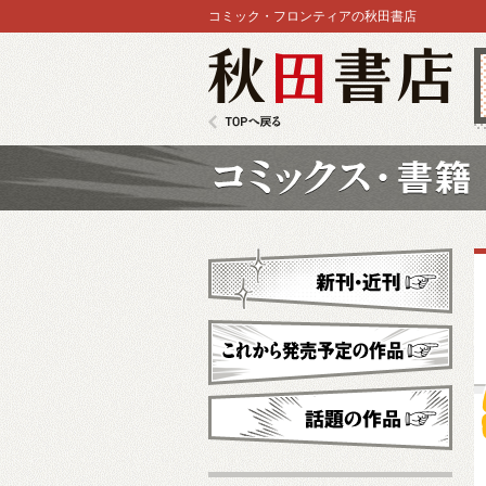
コミック・フロンティアの秋田書店
秋田書店
TOPへ戻る
コミックス
新刊・近刊
これから発売予定
話題の作品