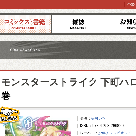
企業
コミックス
雑誌
お知らせ
モンスターストライク 下町ハ
巻
著者：
矢村いち
ISBN：978-4-253-29682-3
試し読み！
レーベル：
少年チャンピオン・コ