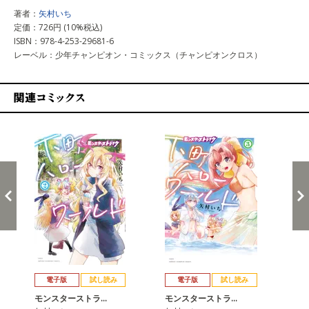
著者：
矢村いち
定価：726円 (10%税込)
ISBN：978-4-253-29681-6
レーベル：少年チャンピオン・コミックス（チャンピオンクロス）
関連コミックス
戻る
進む
電子版
試し読み
電子版
試し読み
モンスターストラ…
モンスターストラ…
モ