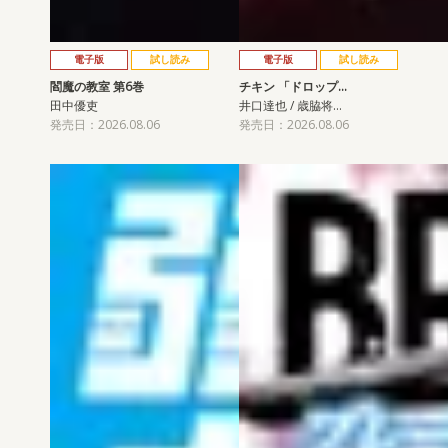
電子版
試し読み
電子版
試し読み
閻魔の教室 第6巻
チキン 「ドロップ…
田中優吏
井口達也 / 歳脇将…
発売日：2026.08.06
発売日：2026.08.06