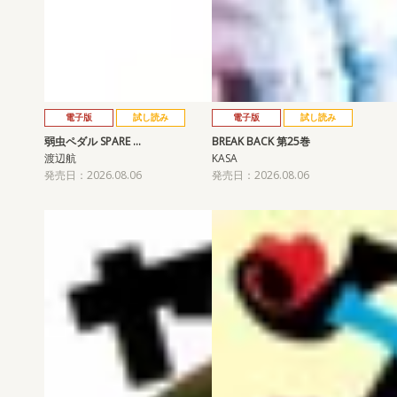
電子版
試し読み
電子版
試し読み
弱虫ペダル SPARE …
BREAK BACK 第25巻
渡辺航
KASA
発売日：2026.08.06
発売日：2026.08.06