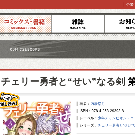
企業
コミックス
雑誌
お知らせ
チェリー勇者と“せい”なる剣
第
著者：
内場悠月
ISBN：978-4-253-29393-8
試し読み！
レーベル：
少年チャンピオン・コ
シリーズ：
チェリー勇者と“せい”