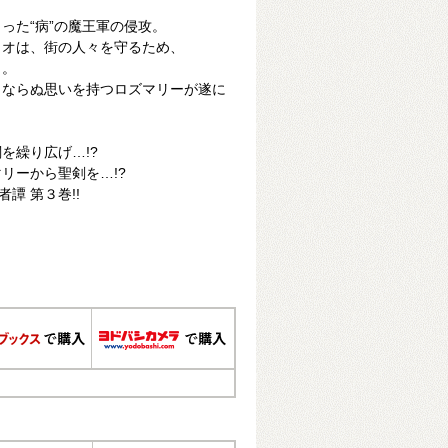
った“病”の魔王軍の侵攻。
リオは、街の人々を守るため、
く。
々ならぬ思いを持つロズマリーが遂に
を繰り広げ…!?
リーから聖剣を…!?
譚 第３巻!!