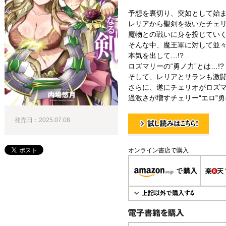
予想を裏切り、突如として始ま
レリアから聖剣を抜いたチェ
魔物との戦いに身を投じてい
そんな中、魔王軍に対して並
本気を出して…!?
ロズマリーの“勇ノ力”とは…!?
そして、レリアとサランも激闘
さらに、遂にチェリオがロズマ
過激さが増すチェリー“エロ”勇者
発売日：2025.07.08
試し読み！
オンライン書店で購入
電子書籍で購入