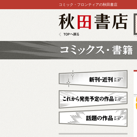
コミック・フロンティアの秋田書店
秋田書店
TOPへ戻る
コミックス
新刊・近刊
これから発売予定
話題の作品