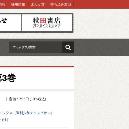
情報
採用情報
まんが賞
持ち込み窓口
オンラインショップ
検索
3巻
定価：792円 (10%税込)
ミックス（週刊少年チャンピオン）
なる剣