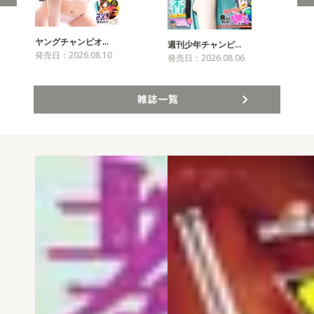
ヤングチャンピオ…
チャ
週刊少年チャンピ…
発売日：2026.08.10
発売
発売日：2026.08.06
雑誌一覧