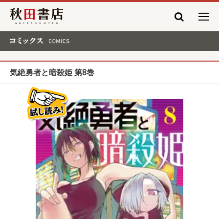
秋田書店
コミックス COMICS
気絶勇者と暗殺姫 第8巻