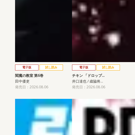
電子版
試し読み
電子版
試し読み
閻魔の教室 第6巻
チキン 「ドロップ…
田中優吏
井口達也 / 歳脇将…
発売日：2026.08.06
発売日：2026.08.06