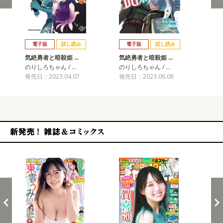
戻る
進む
電子版
試し読み
電子版
試し読み
気絶勇者と暗殺姫 …
気絶勇者と暗殺姫 …
気
のりしろちゃん / …
のりしろちゃん / …
のり
発売日：2023.04.07
発売日：2023.06.08
発売
新発売！雑誌&コミックス